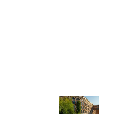
 - ganz nach Ihrem Geschmack.
Fahrten, übersichtlich gegliedert nach Reisearten.