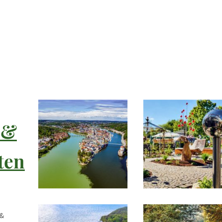
-&
ten
 &